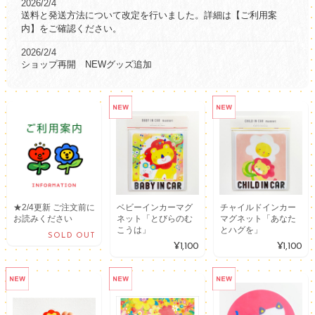
2026/2/4
送料と発送方法について改定を行いました。詳細は【ご利用案
内】をご確認ください。
2026/2/4
ショップ再開 NEWグッズ追加
★2/4更新 ご注文前に
ベビーインカーマグ
チャイルドインカー
お読みください
ネット「とびらのむ
マグネット「あなた
こうは」
とハグを」
SOLD OUT
¥1,100
¥1,100