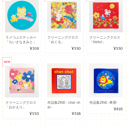
ラメつぶステッカー
クリーニングクロス
クリーニングクロス
「ちいさなきみと」
「めぐる」
「Hello!」
¥308
¥550
¥550
クリーニングクロス
作品集ZINE - chat･ch
作品集ZINE -希望-
「おかえり」
at -
¥825
¥550
¥528